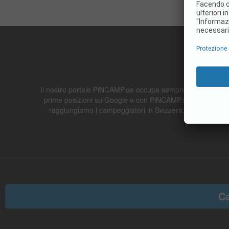
Il nostro portale PiNCAMP.de occupa sempre le
prime posizioni su Google e con PiNCAMP.ch
raggiungiamo i campeggiatori in Svizzera.
C