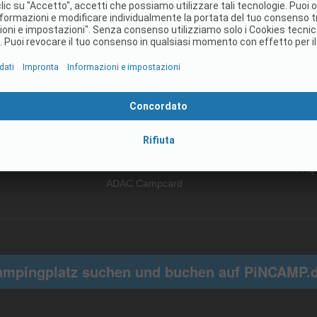
Prodotti
Util
Prenotabilità online
Dow
PiNCAMP.de Pacchetti
ADAC
Marketing
Regi
ADAC Campingführer
FAQ
ADAC Campcard
ampingplatz suchen und buchen auf PiNCAMP.d