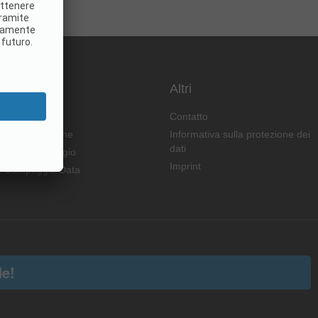
e
Altri
nloads
Contatto
 classificazione
Informativa sulla protezione dei
dati
stra il campeggio
Imprint
: Campeggio Data
e!