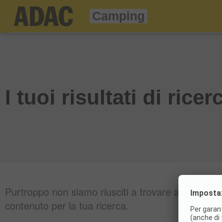
Camping
I tuoi risultati di ricer
Purtroppo non siamo riusciti a trovare alcun
contenuto per la tua ricerca.