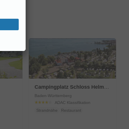
Campingplatz Schloss Helmsdorf
Baden-Württemberg
ADAC Klassifikation
Strandnähe
Restaurant