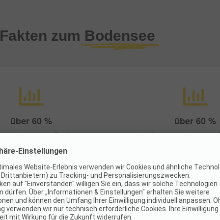
 Fakten zum
Bodensee
über
60
%
über
60
%
mpingplätze am Bodensee
der Campingplätze am
iegen direkt am See.
sind besonders kinderf