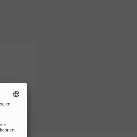
 Bodensee
reundlich.