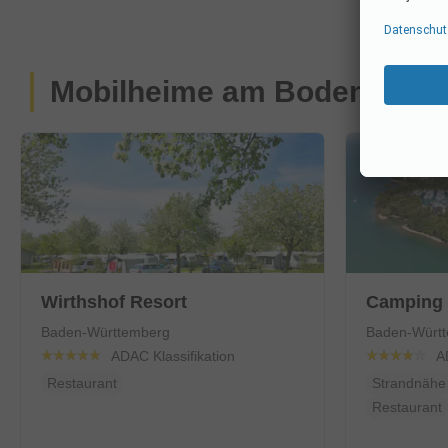
Mobilheime am Bodensee
Wirthshof Resort
Camping 
Baden-Württemberg
Baden-Würt
ADAC Klassifikation
A
Restaurant
Strandnähe
Restaurant