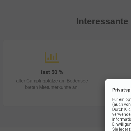
Interessante
fast
50
%
aller Campingplätze am Bodensee
der Ca
bieten Mietunterkünfte an.
l