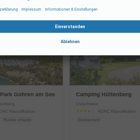
Alle ansehen
Park Gohren am See
Camping Hüttenberg
temberg
Ostschweiz
DAC Klassifikation
ADAC Klassifikation
Hunde erlaubt
Restaurant