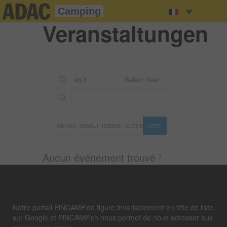
Camping
Veranstaltungen
ANNUELLE
MENSUELLE
HEBDOMADAIRE
QUOTIDIENNE
LISTE
Aucun événement trouvé !
Notre portail PiNCAMP.de figure invariablement en tête de liste
sur Google et PiNCAMP.ch nous permet de nous adresser aux