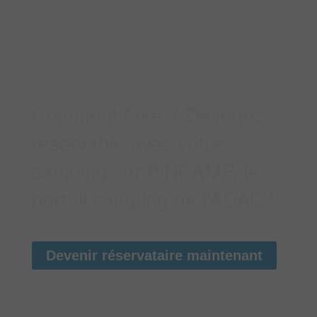
millions de
campeurs
allemands !
Comment faire ? Devenez
réservable avec votre
camping sur PiNCAMP, le
portail camping de l’ADAC !
Devenir réservataire maintenant